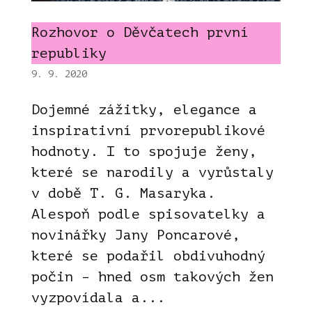
Rozhovor o Děvčatech první
republiky
9. 9. 2020
Dojemné zážitky, elegance a
inspirativní prvorepublikové
hodnoty. I to spojuje ženy,
které se narodily a vyrůstaly
v době T. G. Masaryka.
Alespoň podle spisovatelky a
novinářky Jany Poncarové,
které se podařil obdivuhodný
počin – hned osm takových žen
vyzpovídala a...