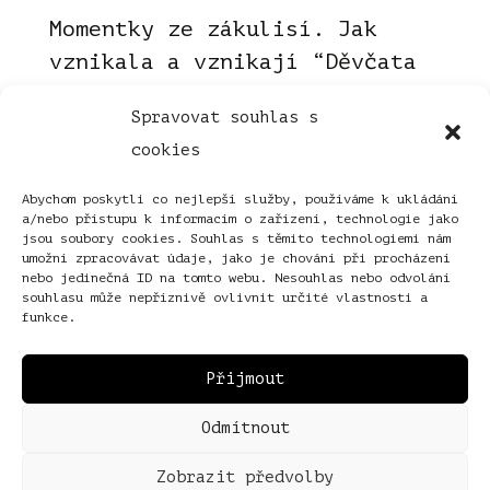
Momentky ze zákulisí. Jak
vznikala a vznikají “Děvčata
první republiky”? Podívejte
Spravovat souhlas s
se. Když jsem si u mé milé
cookies
kadeřnice Marie Baštařové
posteskla, že mi chybí
Abychom poskytli co nejlepší služby, používáme k ukládání
a/nebo přístupu k informacím o zařízení, technologie jako
vyprávění mé babičky, ukázala
jsou soubory cookies. Souhlas s těmito technologiemi nám
mi fotku své zákaznice Marie
umožní zpracovávat údaje, jako je chování při procházení
nebo jedinečná ID na tomto webu. Nesouhlas nebo odvolání
Hechtové – krásné a
souhlasu může nepříznivě ovlivnit určité vlastnosti a
funkce.
oduševnělé ženy. Chtěla...
Přečíst
Přijmout
Odmítnout
Zobrazit předvolby