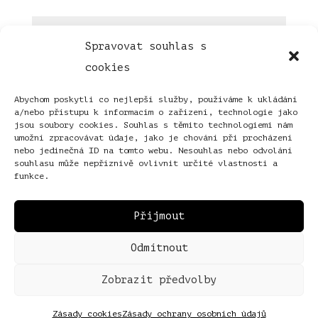
Spravovat souhlas s
cookies
Abychom poskytli co nejlepší služby, používáme k ukládání
a/nebo přístupu k informacím o zařízení, technologie jako
jsou soubory cookies. Souhlas s těmito technologiemi nám
umožní zpracovávat údaje, jako je chování při procházení
nebo jedinečná ID na tomto webu. Nesouhlas nebo odvolání
souhlasu může nepříznivě ovlivnit určité vlastnosti a
funkce.
Přijmout
Odmítnout
Zobrazit předvolby
© Jana Poncarová, 2026.
Zásady cookies
Zásady ochrany osobních údajů