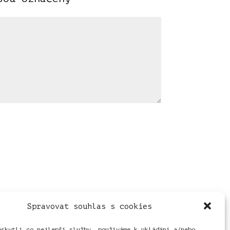
Spravovat souhlas s cookies
oskytli co nejlepší služby, používáme k ukládání a/nebo