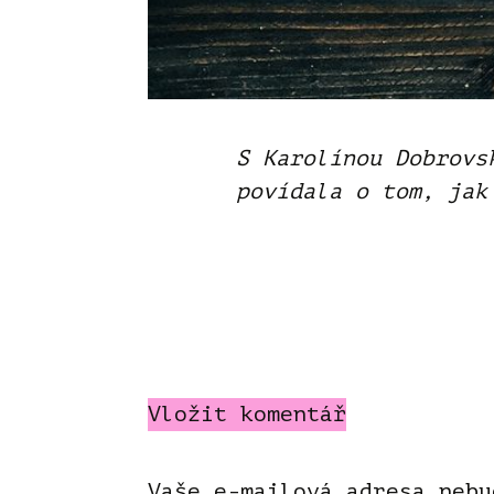
S Karolínou Dobrovs
povídala o tom, jak
Vložit komentář
Vaše e-mailová adresa nebu