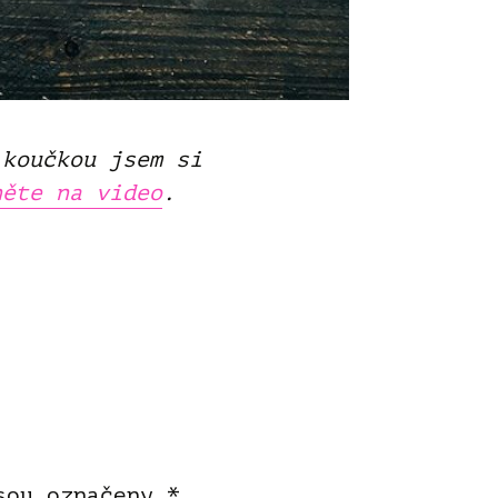
 koučkou jsem si
něte na video
.
jsou označeny
*