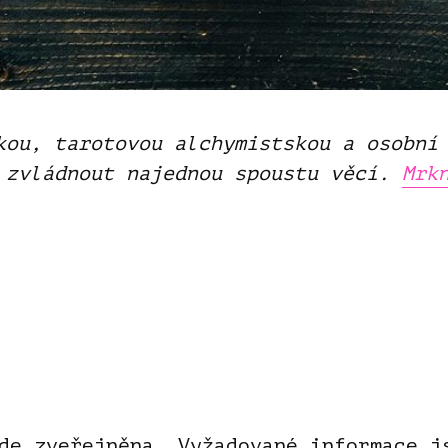
kou, tarotovou alchymistskou a osobní
 zvládnout najednou spoustu věcí.
Mrk
de zveřejněna.
Vyžadované informace 