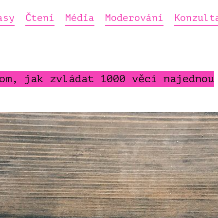
asy
Čtení
Média
Moderování
Konzult
om, jak zvládat 1000 věcí najednou