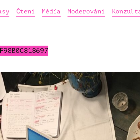
asy
Čtení
Média
Moderování
Konzult
F98B0C818697