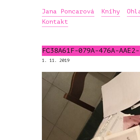
Jana Poncarová
Knihy
Ohl
Kontakt
FC38A61F-079A-476A-AAE2-
1. 11. 2019