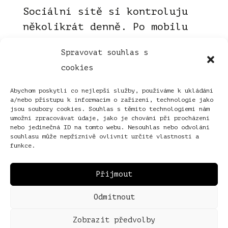
Sociální sítě si kontroluju
několikrát denně. Po mobilu
bezmyšlenkovitě sahám, když
Spravovat souhlas s
čekám na výtah, když stojím
cookies
frontu u pokladny nebo se
nechci účastnit rodinné
Abychom poskytli co nejlepší služby, používáme k ukládání
a/nebo přístupu k informacím o zařízení, technologie jako
debaty. A mám toho po krk.
jsou soubory cookies. Souhlas s těmito technologiemi nám
Homo FoMO K sociálním sítím
umožní zpracovávat údaje, jako je chování při procházení
nebo jedinečná ID na tomto webu. Nesouhlas nebo odvolání
jsem nikdy nepřilnula, i když
souhlasu může nepříznivě ovlivnit určité vlastnosti a
funkce.
přepočítáno na...
Přečíst
Přijmout
Odmítnout
Zobrazit předvolby
© Jana Poncarová, 2026.