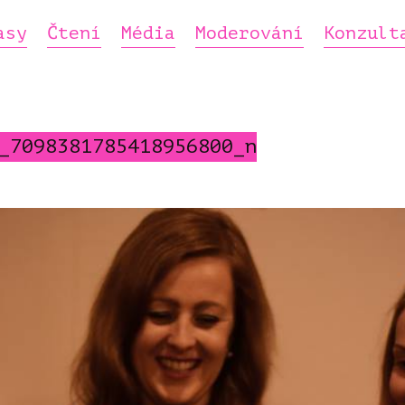
asy
Čtení
Média
Moderování
Konzult
_7098381785418956800_n