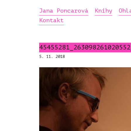
Jana Poncarová
Knihy
Ohl
Kontakt
45455281_263098261020552
5. 11. 2018