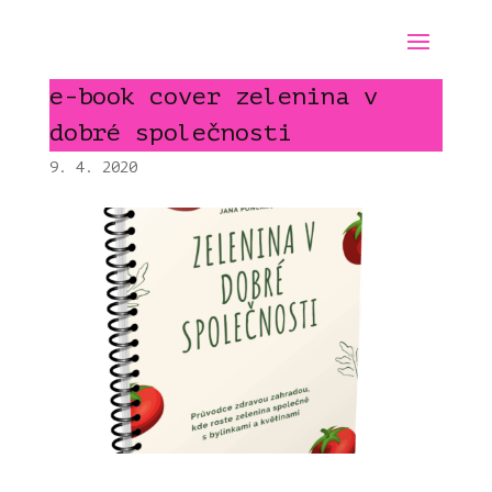
e-book cover zelenina v
dobré společnosti
9. 4. 2020