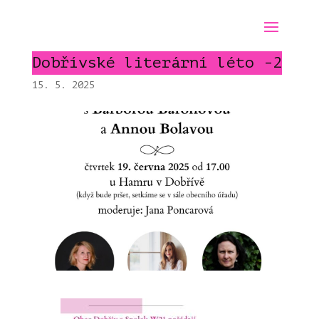
Dobřívské literární léto -2
15. 5. 2025