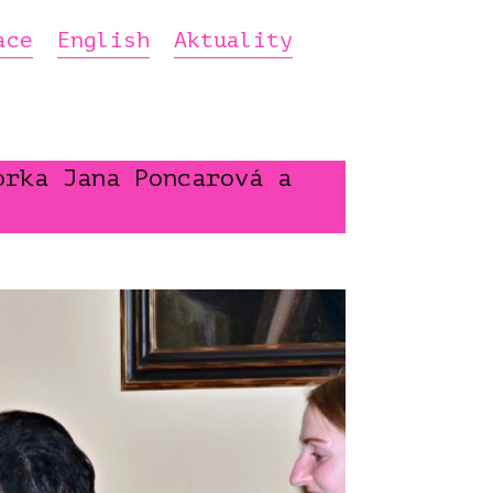
ace
English
Aktuality
orka Jana Poncarová a