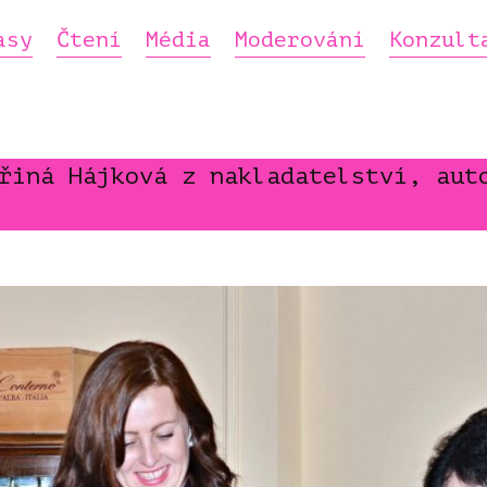
asy
Čtení
Média
Moderování
Konzult
řiná Hájková z nakladatelství, aut